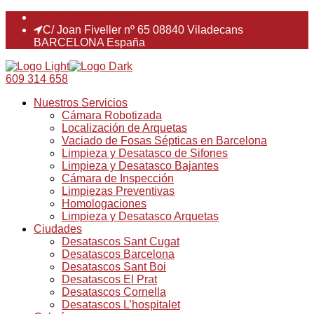
limpiezas@montoya.cat
C/ Joan Fiveller nº 65 08840 Viladecans
BARCELONA España
609 314 658
Nuestros Servicios
Cámara Robotizada
Localización de Arquetas
Vaciado de Fosas Sépticas en Barcelona
Limpieza y Desatasco de Sifones
Limpieza y Desatasco Bajantes
Cámara de Inspección
Limpiezas Preventivas
Homologaciones
Limpieza y Desatasco Arquetas
Ciudades
Desatascos Sant Cugat
Desatascos Barcelona
Desatascos Sant Boi
Desatascos El Prat
Desatascos Cornella
Desatascos L’hospitalet