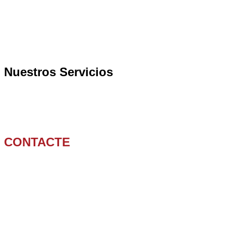
Cámara de Inspección
Limpieza y Desatasco Arquetas
Homologaciones
Limpiezas Preventivas
Limpieza y Desatasco Bajantes
Nuestros Servicios
Cámara Robotizada
Limpieza y Desatasco de Sifones
Vaciado de Fosas Sépticas en Barcelona
Localización de Arquetas
CONTACTE
609 314 658
936 473 015
limpiezas@montoya.cat
C/ Joan Fiveller nº 65
08840
Viladecans, BARCELONA,
España