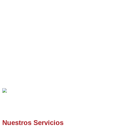
Somos una
empresa especialista en desatascos
, siendo
nuestra área principal de trabajo, toda la
provincia de
Barcelona
.
Nuestros Servicios