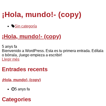
¡Hola, mundo!- (copy)
Sin categoría
¡Hola, mundo!- (copy)
5 anys fa
Bienvenido a WordPress. Esta es tu primera entrada. Edítala
o bórrala, ¡luego empieza a escribir!
Llegir més
Entrades recents
¡Hola, mundo!- (copy)
5 anys fa
Categories