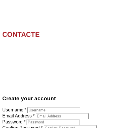
Càmera robotitzada
Neteja i desembussament de sifons
Buidatge de fosses sèptiques
Neteja i desembussaments d’arquetes
CONTACTE
609 314 658
936 473 015
limpiezas@montoya.cat
C/ Joan Fiveller nº 65
08840
Viladecans, BARCELONA,
España
Create your account
Username *
Email Address *
Password *
Confirm Password *