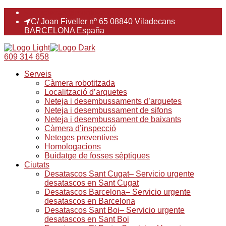
limpiezas@montoya.cat
C/ Joan Fiveller nº 65 08840 Viladecans
BARCELONA España
609 314 658
Serveis
Càmera robotitzada
Localització d’arquetes
Neteja i desembussaments d’arquetes
Neteja i desembussament de sifons
Neteja i desembussament de baixants
Càmera d’inspecció
Neteges preventives
Homologacions
Buidatge de fosses sèptiques
Ciutats
Desatascos Sant Cugat– Servicio urgente
desatascos en Sant Cugat
Desatascos Barcelona– Servicio urgente
desatascos en Barcelona
Desatascos Sant Boi– Servicio urgente
desatascos en Sant Boi