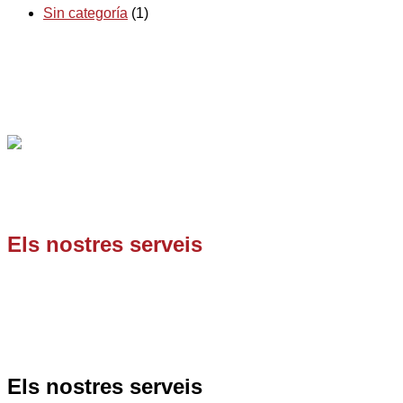
Sin categoría
(1)
Som una empresa
especialista en desembussos
, sent la
nostra àrea principal de treball, tota la
província de
Barcelona
.
Els nostres serveis
Càmera d’inspecció
Neteja i desembussaments d’arquetes
Homologacions
Neteges preventives
Neteja i desembussament de baixants
Els nostres serveis