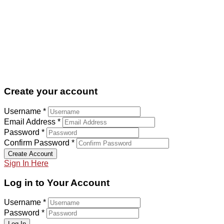
609 314 658
936 473 015
limpiezas@montoya.cat
C/ Joan Fiveller nº 65
08840
Viladecans, BARCELONA,
España
Create your account
Username *
Email Address *
Password *
Confirm Password *
Create Account
Sign In Here
Log in to Your Account
Username *
Password *
Log In