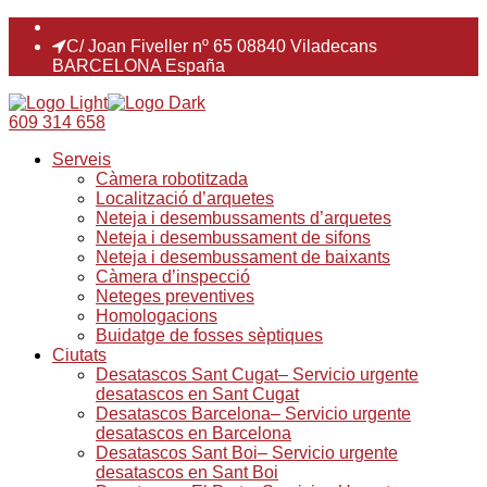
limpiezas@montoya.cat
C/ Joan Fiveller nº 65 08840 Viladecans
BARCELONA España
609 314 658
Serveis
Càmera robotitzada
Localització d’arquetes
Neteja i desembussaments d’arquetes
Neteja i desembussament de sifons
Neteja i desembussament de baixants
Càmera d’inspecció
Neteges preventives
Homologacions
Buidatge de fosses sèptiques
Ciutats
Desatascos Sant Cugat– Servicio urgente
desatascos en Sant Cugat
Desatascos Barcelona– Servicio urgente
desatascos en Barcelona
Desatascos Sant Boi– Servicio urgente
desatascos en Sant Boi