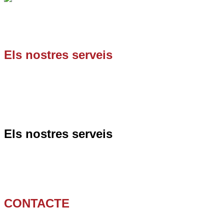
Som una empresa
especialista en desembussos
, sent la
nostra àrea principal de treball, tota la
província de
Barcelona
.
Els nostres serveis
Càmera d’inspecció
Neteja i desembussaments d’arquetes
Homologacions
Neteges preventives
Neteja i desembussament de baixants
Els nostres serveis
Càmera robotitzada
Neteja i desembussament de sifons
Buidatge de fosses sèptiques
Neteja i desembussaments d’arquetes
CONTACTE